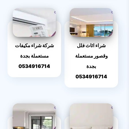
شراء اثاث فلل
شركة شراء مكيفات
وقصور مستعملة
مستعملة بجدة
بجدة
0534916714
0534916714