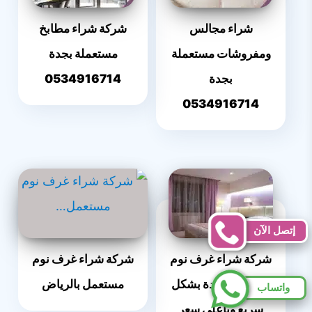
شراء مجالس
شركة شراء مطابخ
ومفروشات مستعملة
مستعملة بجدة
بجدة
0534916714
0534916714
إتصل الآن
شركة شراء غرف نوم
شركة شراء غرف نوم
مستعمل بجدة بشكل
مستعمل بالرياض
واتساب
سريع وبأعلي سعر