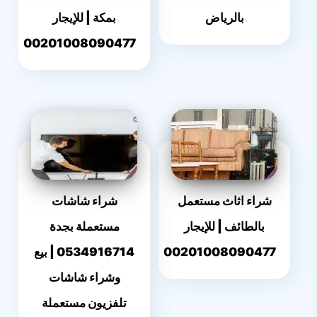
بالرياض
بمكة | للإيجار
00201008090477
شراء اثاث مستعمل
شراء شاشات
بالطائف | للإيجار
مستعملة بجدة
00201008090477
0534916714 | بيع
وشراء شاشات
تلفزيون مستعملة