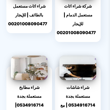
شركة شراء اثاث
شراء اثاث مستعمل
مستعمل الدمام |
بالطائف | للإيجار
للإيجار
00201008090477
00201008090477
شراء شاشات
شراء مطابخ
مستعملة بجدة
مستعملة بجدة
0534916714 | بيع
0534916714|